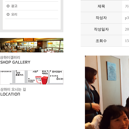
제목
가
작성자
p3
작성일자
20
조회수
15